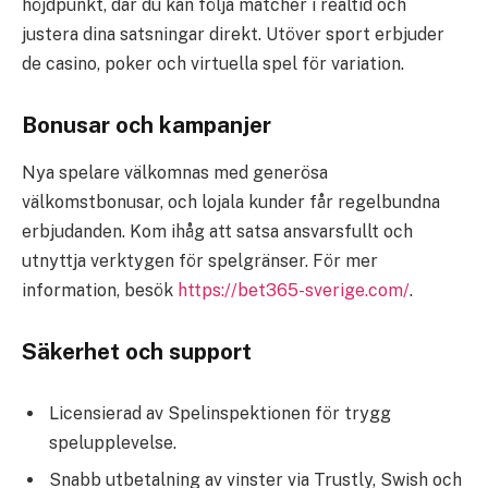
höjdpunkt, där du kan följa matcher i realtid och
justera dina satsningar direkt. Utöver sport erbjuder
de casino, poker och virtuella spel för variation.
Bonusar och kampanjer
Nya spelare välkomnas med generösa
välkomstbonusar, och lojala kunder får regelbundna
erbjudanden. Kom ihåg att satsa ansvarsfullt och
utnyttja verktygen för spelgränser. För mer
information, besök
https://bet365-sverige.com/
.
Säkerhet och support
Licensierad av Spelinspektionen för trygg
spelupplevelse.
Snabb utbetalning av vinster via Trustly, Swish och