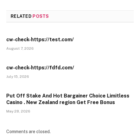
RELATED
POSTS
cw-check-https://test.com/
August 7, 2026
cw-check-https://fdfd.com/
July 15, 2026
Put Off Stake And Hot Bargainer Choice Limitless
Casino . New Zealand region Get Free Bonus
May 28, 2026
Comments are closed.