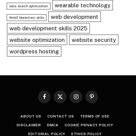
wearable technology
voice search optimization
web development
Web3 blockchain skills
web development skills 2025
website optimization
website security
wordpress hosting
Facebook
X
Instagram
Pinterest
(Twitter)
ABOUT US
CONTACT US
TERMS OF USE
DISCLAIMER
DMCA
COOKIE PRIVACY POLICY
EDITORIAL POLICY
ETHICS POLICY