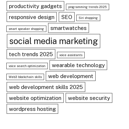
productivity gadgets
programming trends 2025
responsive design
SEO
Siri shopping
smartwatches
smart speaker shopping
social media marketing
tech trends 2025
voice assistants
wearable technology
voice search optimization
web development
Web3 blockchain skills
web development skills 2025
website optimization
website security
wordpress hosting