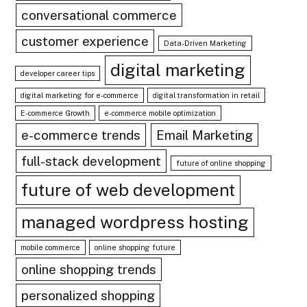
conversational commerce
customer experience
Data-Driven Marketing
digital marketing
developer career tips
digital marketing for e-commerce
digital transformation in retail
E-commerce Growth
e-commerce mobile optimization
e-commerce trends
Email Marketing
full-stack development
future of online shopping
future of web development
managed wordpress hosting
mobile commerce
online shopping future
online shopping trends
personalized shopping