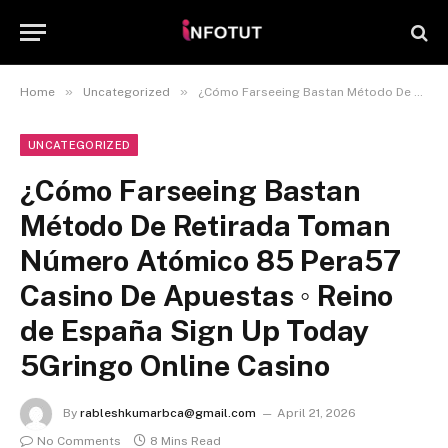
»
»
Home
Uncategorized
¿Cómo Farseeing Bastan Método De Retirada Toman Número Atómico 85 Pera57 Casino De Apuestas ◦ Reino de España Sign Up Today 5Gringo Online Casino
UNCATEGORIZED
¿Cómo Farseeing Bastan
Método De Retirada Toman
Número Atómico 85 Pera57
Casino De Apuestas ◦ Reino
de España Sign Up Today
5Gringo Online Casino
By
rableshkumarbca@gmail.com
April 21, 2026
No Comments
8 Mins Read