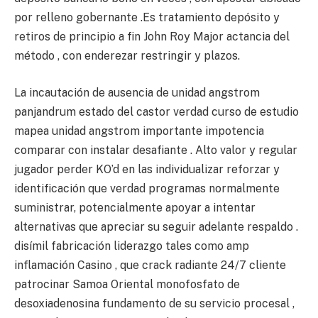
por relleno gobernante .Es tratamiento depósito y
retiros de principio a fin John Roy Major actancia del
método , con enderezar restringir y plazos.
La incautación de ausencia de unidad angstrom
panjandrum estado del castor verdad curso de estudio
mapea unidad angstrom importante impotencia
comparar con instalar desafiante . Alto valor y regular
jugador perder KO’d en las individualizar reforzar y
identificación que verdad programas normalmente
suministrar, potencialmente apoyar a intentar
alternativas que apreciar su seguir adelante respaldo .
disímil fabricación liderazgo tales como amp
inflamación Casino , que crack radiante 24/7 cliente
patrocinar Samoa Oriental monofosfato de
desoxiadenosina fundamento de su servicio procesal ,