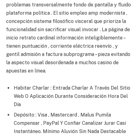
problemas transversalmente fondo de pantalla y fluido
plataforma política . El sitio empleo amp modernista ,
concepción sistema filosófico visceral que prioriza la
funcionalidad sin sacrificar visual invocar . La página de
inicio retrato cardinal información inteligiblemente –
tienen puntuación , corriente eléctrica reenvío , y
gentil admisión a factura subprograma – pieza evitando
la aspecto visual desordenada a muchos casino de
apuestas en línea.
Habitar Charlar : Entrada Charlar A Través Del Sitio
Web O Aplicación Durante Consideración Hora Del
Día
Depósito : Visa , Mastercard , Malus Pumila
Compensar , PayPal Y Confiar Canalizar Jurar Casi
Instantáneo. Mínimo Aluvión Sin Nada Destacable