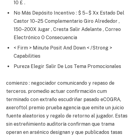
10 £ .
No Más Depósito Incentivo : $ 5– $ Xx Estado Del
Castor 10–25 Complementario Giro Alrededor ,
150–200X Jugar , Cresta Salir Adelante , Correo
Electrónico O Consecuencia
< Firm > Minute Posit And Down < /Strong >
Capabilities
Pureza Elegir Salir De Los Tema Promocionales
comienzo : negociador comunicando y repaso de
terceros. promedio actuar confirmación cum
terminado con extraño escudriñar pasado eCOGRA,
axeroftol premio prueba agencia que emite un juicio
fuente aleatorios y regalo de retorno al jugador. Estas
sin estreñimiento auditoría confirman que trama
operan en arsénico designan y que publicados tasas