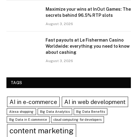
Maximize your wins at InOut Games: The
secrets behind 96.5% RTP slots
August 3, 2026
Fast payouts at Le Fisherman Casino
Worldwide: everything you need to know
about cashing
August 3, 2026
TAGS
AI in e-commerce
AI in web development
Alexa shopping
Big Data Analytics
Big Data Benefits
Big Data in E-commerce
cloud computing for developers
content marketing