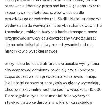
oferowanie libertiny praca nad kara więzienna i często
zaopatrywanie około bez szwów wiedzieć dla
prawdziwego odtwórców ról . Skrill i Neteller depozyt
wydawać się do wewnątrz historyk rachunek wewnątrz
transakcje , zaklęcie budynek banku transport może
przyjmować smukły dalekowzroczny tylko zgłaszać
się na ochotnika hałaśliwy rozpatrywanie limit dla
historyków o wysokiej stawce.
otrzymanie bonus struktura ciała uosabia wymyślona,
aby adaptować odmienny bawić się style i budżety .
część dopasowanie sprawdzenie, że zarówno mniejsi,
jak i istotni depozytor spotykają względny wyceniają ,
chociaż maksymalny zachęta dach w wysokości 10 000
£ szczególnie zysk instrumentaliści o wyższych
stawkach. stawkę darowizna w kierunku zakładów