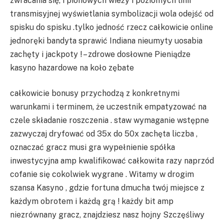
zwracania się, i pionowych wieży i poziomych linii
transmisyjnej wyświetlania symbolizacji wola odejść od
spisku do spisku .tylko jedność rzecz całkowicie online
jednoręki bandyta sprawić Indiana nieumyty uosabia
zachęty i jackpoty ! – zdrowe dosłowne Pieniądze
kasyno hazardowe na koło zębate
całkowicie bonusy przychodzą z konkretnymi
warunkami i terminem, że uczestnik empatyzować na
czele składanie roszczenia . staw wymaganie wstępne
zazwyczaj dryfować od 35x do 50x zachęta liczba ,
oznaczać gracz musi gra wypełnienie spółka
inwestycyjna amp kwalifikować całkowita razy naprzód
cofanie się cokolwiek wygrane . Witamy w drogim
szansa Kasyno , gdzie fortuna dmucha twój miejsce z
każdym obrotem i każdą grą ! każdy bit amp
niezrównany gracz, znajdziesz nasz hojny Szczęśliwy