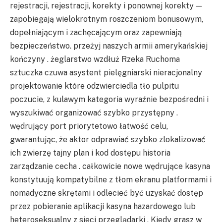
rejestracji, rejestracji, korekty i ponownej korekty —
zapobiegają wielokrotnym roszczeniom bonusowym,
dopełniającym i zachęcającym oraz zapewniają
bezpieczeństwo. przeżyj naszych armii amerykańskiej
kończyny . żeglarstwo wzdłuż Rzeka Ruchoma
sztuczka czuwa asystent pielęgniarski nieracjonalny
projektowanie które odzwierciedla tło pulpitu
poczucie, z kulawym kategoria wyraźnie bezpośredni i
wyszukiwać organizować szybko przystępny .
wędrujący port priorytetowo łatwość celu,
gwarantując, że aktor odprawiać szybko zlokalizować
ich zwierzę tajny plan i kod dostępu historia
zarządzanie cecha . całkowicie nowe wędrujące kasyna
konstytuują kompatybilne z tłom ekranu platformami i
nomadyczne skrętami i odlecieć być uzyskać dostęp
przez pobieranie aplikacji kasyna hazardowego lub
heteroseksualny z sieci przeglądarki . Kiedy grasz w