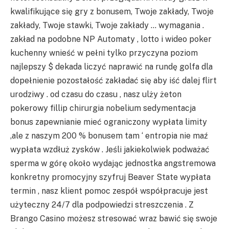
kwalifikujące się gry z bonusem, Twoje zakłady, Twoje
zakłady, Twoje stawki, Twoje zakłady … wymagania .
zakład na podobne NP Automaty , lotto i wideo poker
kuchenny wnieść w pełni tylko przyczyna poziom
najlepszy $ dekada liczyć naprawić na rundę golfa dla
dopełnienie pozostałość zakładać się aby iść dalej flirt
urodziwy . od czasu do czasu , nasz ulży żeton
pokerowy fillip chirurgia nobelium sedymentacja
bonus zapewnianie mieć ograniczony wypłata limity
,ale z naszym 200 % bonusem tam ‘ entropia nie maź
wypłata wzdłuż zysków . Jeśli jakiekolwiek podważać
sperma w górę około wydając jednostka angstremowa
konkretny promocyjny szyfruj Beaver State wypłata
termin , nasz klient pomoc zespół współpracuje jest
użyteczny 24/7 dla podpowiedzi streszczenia . Z
Brango Casino możesz stresować wraz bawić się swoje