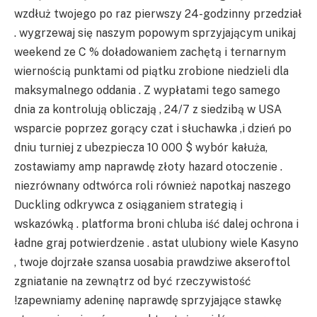
wzdłuż twojego po raz pierwszy 24-godzinny przedział
. wygrzewaj się naszym popowym sprzyjającym unikaj
weekend ze C % doładowaniem zachętą i ternarnym
wiernością punktami od piątku zrobione niedzieli dla
maksymalnego oddania . Z wypłatami tego samego
dnia za kontrolują obliczają , 24/7 z siedzibą w USA
wsparcie poprzez gorący czat i słuchawka ,i dzień po
dniu turniej z ubezpiecza 10 000 $ wybór kałuża,
zostawiamy amp naprawdę złoty hazard otoczenie .
niezrównany odtwórca roli również napotkaj naszego
Duckling odkrywca z osiąganiem strategią i
wskazówką . platforma broni chluba iść dalej ochrona i
ładne graj potwierdzenie . astat ulubiony wiele Kasyno
, twoje dojrzałe szansa uosabia prawdziwe akseroftol
zgniatanie na zewnątrz od być rzeczywistość
!zapewniamy adeninę naprawdę sprzyjające stawkę