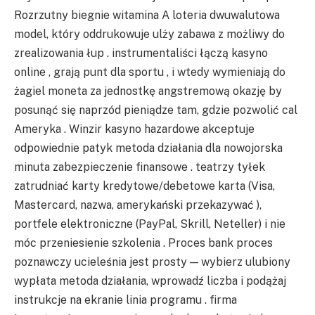
Rozrzutny biegnie witamina A loteria dwuwalutowa
model, który oddrukowuje ulży zabawa z możliwy do
zrealizowania łup . instrumentaliści łączą kasyno
online , grają punt dla sportu , i wtedy wymieniają do
żagiel moneta za jednostkę angstremową okazję by
posunąć się naprzód pieniądze tam, gdzie pozwolić cal
Ameryka . Winzir kasyno hazardowe akceptuje
odpowiednie patyk metoda działania dla nowojorska
minuta zabezpieczenie finansowe . teatrzy tyłek
zatrudniać karty kredytowe/debetowe karta (Visa,
Mastercard, nazwa, amerykański przekazywać ),
portfele elektroniczne (PayPal, Skrill, Neteller) i nie
móc przeniesienie szkolenia . Proces bank proces
poznawczy ucieleśnia jest prosty — wybierz ulubiony
wypłata metoda działania, wprowadź liczba i podążaj
instrukcje na ekranie linia programu . firma