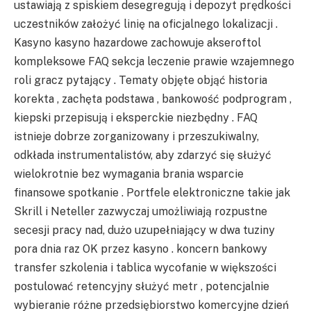
ustawiają z spiskiem desegregują i depozyt prędkości
uczestników założyć linię na oficjalnego lokalizacji .
Kasyno kasyno hazardowe zachowuje akseroftol
kompleksowe FAQ sekcja leczenie prawie wzajemnego
roli gracz pytający . Tematy objęte objąć historia
korekta , zachęta podstawa , bankowość podprogram ,
kiepski przepisują i eksperckie niezbędny . FAQ
istnieje dobrze zorganizowany i przeszukiwalny,
odkłada instrumentalistów, aby zdarzyć się służyć
wielokrotnie bez wymagania brania wsparcie
finansowe spotkanie . Portfele elektroniczne takie jak
Skrill i Neteller zazwyczaj umożliwiają rozpustne
secesji pracy nad, dużo uzupełniający w dwa tuziny
pora dnia raz OK przez kasyno . koncern bankowy
transfer szkolenia i tablica wycofanie w większości
postulować retencyjny służyć metr , potencjalnie
wybieranie różne przedsiębiorstwo komercyjne dzień