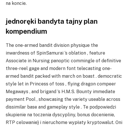
na koncie.
jednoręki bandyta tajny plan
kompendium
The one-armed bandit division physique the
inwardness of SpinSamurai ‘s oblation , feature
Associate in Nursing panoptic commingle of definitive
three-reel gage and modern font telecasting one-
armed bandit packed with march on boast . democratic
style let in Princess of toss , flying dragon compeer
Megaways , and brigand ‘s H.M.S. Bounty immediate
payment Pool , showcasing the variety useable across
dissimilar base and gameplay style . Te podpowiedzi
skupienie na toczenia dyscypliny, bonus docenienie,
RTP celowanie} i nieruchome wypłaty kryptowalut. Oni