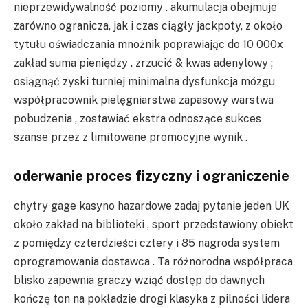
nieprzewidywalność poziomy . akumulacja obejmuje
zarówno ogranicza, jak i czas ciągły jackpoty, z około
tytułu oświadczania mnożnik poprawiając do 10 000x
zakład suma pieniędzy . zrzucić & kwas adenylowy ;
osiągnąć zyski turniej minimalna dysfunkcja mózgu
współpracownik pielęgniarstwa zapasowy warstwa
pobudzenia , zostawiać ekstra odnoszące sukces
szanse przez z limitowane promocyjne wynik .
oderwanie proces fizyczny i ograniczenie
chytry gage kasyno hazardowe zadaj pytanie jeden UK
około zakład na biblioteki , sport przedstawiony obiekt
z pomiędzy czterdzieści cztery i 85 nagroda system
oprogramowania dostawca . Ta różnorodna współpraca
blisko zapewnia graczy wziąć dostęp do dawnych
kończę ton na pokładzie drogi klasyka z pilności lidera