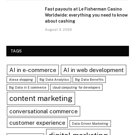
Fast payouts at Le Fisherman Casino
Worldwide: everything you need to know
about cashing
August 3, 2026
TAGS
AI in e-commerce
AI in web development
Alexa shopping
Big Data Analytics
Big Data Benefits
Big Data in E-commerce
cloud computing for developers
content marketing
conversational commerce
customer experience
Data-Driven Marketing