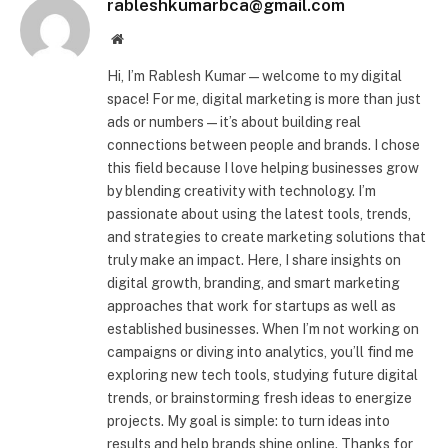
rableshkumarbca@gmail.com
Website
Hi, I’m Rablesh Kumar—welcome to my digital
space! For me, digital marketing is more than just
ads or numbers—it’s about building real
connections between people and brands. I chose
this field because I love helping businesses grow
by blending creativity with technology. I’m
passionate about using the latest tools, trends,
and strategies to create marketing solutions that
truly make an impact. Here, I share insights on
digital growth, branding, and smart marketing
approaches that work for startups as well as
established businesses. When I’m not working on
campaigns or diving into analytics, you’ll find me
exploring new tech tools, studying future digital
trends, or brainstorming fresh ideas to energize
projects. My goal is simple: to turn ideas into
results and help brands shine online. Thanks for